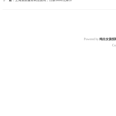
下一篇：
上海酒店服务岗位面试，日薪5000元条件
Powered by
纯出女孩招
Co