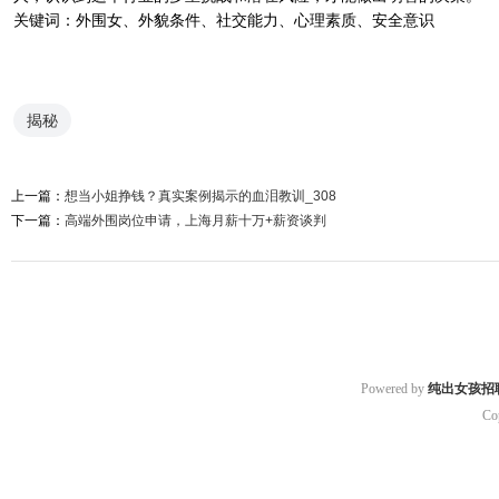
关键词：外围女、外貌条件、社交能力、心理素质、安全意识
揭秘
上一篇：
想当小姐挣钱？真实案例揭示的血泪教训_308
下一篇：
高端外围岗位申请，上海月薪十万+薪资谈判
Powered by
纯出女孩招
Co