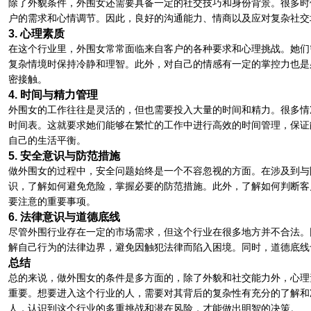
除了外貌条件，外围女还需要具备一定的社交技巧和身份背景。很多时
户的需求和心情调节。因此，良好的沟通能力、情商以及应对复杂社交
3. 心理素质
在这个行业里，外围女常常面临来自客户的各种要求和心理挑战。她们
复杂情境时保持冷静和理智。此外，对自己的情感有一定的掌控力也是
密接触。
4. 时间与精力管理
外围女的工作往往是灵活的，但也需要投入大量的时间和精力。很多情
时间表。这就要求她们能够在繁忙的工作中进行高效的时间管理，保证
自己的生活平衡。
5. 安全意识与防范措施
做外围女的过程中，安全问题始终是一个不容忽视的方面。在涉及到与
识，了解如何避免危险，掌握必要的防范措施。此外，了解如何判断客
要注意的重要事项。
6. 法律意识与道德底线
尽管外围行业存在一定的市场需求，但这个行业在很多地方并不合法。
解自己行为的法律边界，避免因触犯法律而陷入困境。同时，道德底线
总结
总的来说，做外围女的条件是多方面的，除了外貌和社交能力外，心理
重要。想要进入这个行业的人，需要对其背后的复杂性有充分的了解和
人，认识到这个行业的多重挑战和潜在风险，才能做出明智的决策。