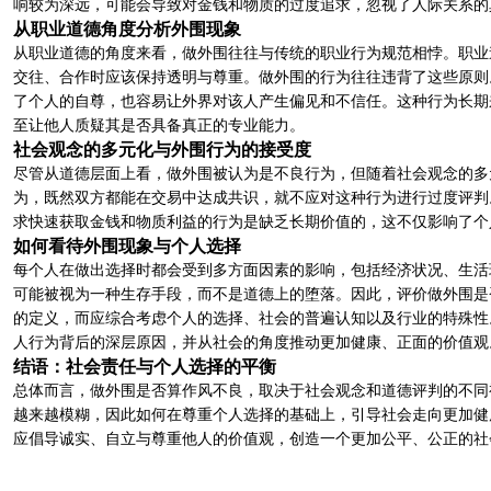
响较为深远，可能会导致对金钱和物质的过度追求，忽视了人际关系的
从职业道德角度分析外围现象
从职业道德的角度来看，做外围往往与传统的职业行为规范相悖。职业
交往、合作时应该保持透明与尊重。做外围的行为往往违背了这些原则
了个人的自尊，也容易让外界对该人产生偏见和不信任。这种行为长期
至让他人质疑其是否具备真正的专业能力。
社会观念的多元化与外围行为的接受度
尽管从道德层面上看，做外围被认为是不良行为，但随着社会观念的多
为，既然双方都能在交易中达成共识，就不应对这种行为进行过度评判
求快速获取金钱和物质利益的行为是缺乏长期价值的，这不仅影响了个
如何看待外围现象与个人选择
每个人在做出选择时都会受到多方面因素的影响，包括经济状况、生活
可能被视为一种生存手段，而不是道德上的堕落。因此，评价做外围是
的定义，而应综合考虑个人的选择、社会的普遍认知以及行业的特殊性
人行为背后的深层原因，并从社会的角度推动更加健康、正面的价值观
结语：社会责任与个人选择的平衡
总体而言，做外围是否算作风不良，取决于社会观念和道德评判的不同
越来越模糊，因此如何在尊重个人选择的基础上，引导社会走向更加健
应倡导诚实、自立与尊重他人的价值观，创造一个更加公平、公正的社