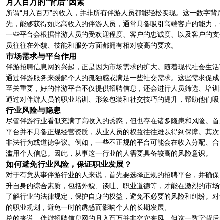
月入百万的“背后”因素
所谓“月入百万”的收入，并非所有伴游人员都能轻松实现。这一数字
先，能够获得如此高收入的伴游人员，通常具备吸引高端客户的能力，
一些平台会根据伴游人员的受欢迎程度、客户的忠诚度、以及客户的支
员往往在外貌、技能和服务方面都拥有相对较高的要求。
市场需求与平台作用
伴游招聘信息网的兴起，正是因为市场需求的扩大。随着现代社会生活
通过伴游服务来缓解个人的孤独感或满足一些社交需求。这些需求促成
至关重要，好的伴游平台不仅提供招聘信息，还会进行人员筛选、培训
通过对伴游人员的职业培训、形象包装和社交技巧的提升，帮助他们吸
行业风险与隐患
尽管伴游行业看似充满了高收入的诱惑，但也存在诸多隐患和风险。首
平台并不具备正规经营资质，从业人员的权益往往难以得到保障。其次
非法行为或道德争议。例如，一些不正规的平台可能会在收入分配、合
滥用个人信息。因此，从事这一行业的人需要具备较高的风险意识。
如何避免行业风险，保证职业发展？
对于有意从事伴游行业的人来说，首先要选择正规的招聘平台，并确保
升自身的综合素质，包括外貌、谈吐、职业道德等，才能在激烈的市场
了解行业的法律规定，保护自身的权益，避免不必要的风险和纠纷。对
的职业规划，避免一时的诱惑而影响个人的长期发展。
总的来说，伴游招聘信息网的月入百万并非空穴来风，但这一数字背后