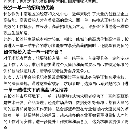
的需求，也能为求职者提供更大的自由度和收入空间。
长沙一单一结招聘的优势
长沙作为中南地区的经济和文化中心，近年来吸引了大量的创新型企业
高技能、高素质的人才有着极高的需求。而一单一结模式正好契合了这
高效的工作机会。在长沙，高薪招聘尤为常见，许多企业通过这一模式
职业生涯加速。
此外，长沙的生活成本相对较低，相比一线城市的高房价和高消费，长
得进入一单一结平台的求职者能够在享受高薪的同时，还能享有更多的
如何轻松入驻一单一结平台？
对于求职者而言，想要轻松入驻一单一结平台，首先要具备一定的专业
型工作，因此，求职者需要通过个人简历和面试展示自己在特定领域的
训和技能认证服务，帮助求职者提升自身竞争力。
其次，入驻平台的求职者通常需要通过平台完成身份验证和合规审核。
关的法律法规。通过这些审核后，求职者即可选择自己感兴趣的项目进
一单一结模式下的高薪职位推荐
在长沙的市场环境下，一单一结招聘模式为求职者提供了丰富的高薪职
是技术开发、产品管理，还是市场营销、数据分析等领域，都有大量的
高的薪资和灵活的工作安排，适合那些希望在专业领域内快速发展的求
随着一单一结招聘模式的普及，越来越多的企业开始看重项目制人才的
的工作时间安排，进一步提升工作效率和满意度。这为求职者提供了更
会。