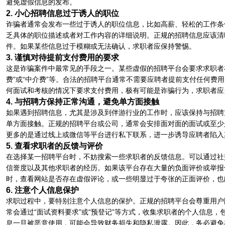
避免虚假信息的发布。
2. 小心招聘信息过于诱人的职位
诈骗者通常会发布一些过于诱人的职位信息，比如高薪、轻松的工作条
乏具体的职位描述或者对工作内容的详细说明。正规的招聘信息应该清
件。如果某些信息过于模糊或无法确认，求职者应保持警惕。
3. 谨慎对待提前支付费用的要求
这是诈骗案件中最常见的手段之一。某些虚假的招聘平台会要求求职者在
费”或“中介费”等。合法的招聘平台通常不需要应聘者提前支付任何费
何面试和考核的情况下要求支付费用，极有可能是诈骗行为，求职者应
4. 与招聘方保持正常沟通，避免单方面接触
如果遇到招聘信息，尤其是涉及到伴游行业的工作时，应该保持与招聘
单方面接触。正规的招聘平台或公司，通常会安排面对面的面试或至少
更多的是通过线上或微信等平台进行私下联系，进一步诱导应聘者陷入
5. 查看求职者的反馈与评价
在选择某一招聘平台时，不妨搜索一些求职者的反馈信息。可以通过社
信誉度以及其他求职者的经历。如果该平台存在大量的负面评价或举报
时，查看网站是否存在虚假评论，或一些明显过于夸张的正面评价，也
6. 注意个人信息保护
求职过程中，要特别注意个人信息的保护。正规的招聘平台会尊重用户
常会通过“面试资料要求”或“预登记”等方式，收集求职者的个人信息
息一旦被恶意使用，可能会导致财务损失和隐私泄露。因此，务必避免