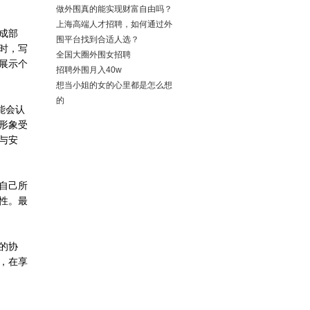
做外围真的能实现财富自由吗？
上海高端人才招聘，如何通过外
成部
围平台找到合适人选？
时，写
全国大圈外围女招聘
展示个
招聘外围月入40w
想当小姐的女的心里都是怎么想
的
能会认
形象受
与安
自己所
性。最
的协
，在享