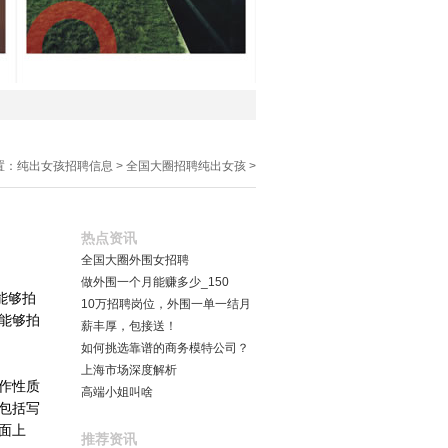
置：
纯出女孩招聘信息
>
全国大圈招聘纯出女孩
>
热点资讯
全国大圈外围女招聘
做外围一个月能赚多少_150
能够拍
10万招聘岗位，外围一单一结月
能够拍
薪丰厚，包接送！
如何挑选靠谱的商务模特公司？
上海市场深度解析
作性质
高端小姐叫啥
包括写
面上
推荐资讯