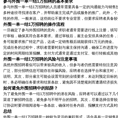
参与外围一单一结1万招聘的基本要求
参与外围一单一结1万招聘的人员通常需要具备一定的沟通能力与销售
多种途径寻找潜在客户，并帮助雇主完成产品或服务的推广。此外，个
性的作用。一般来说，这些岗位不要求专业背景，但要求应聘者具备较
外围一单一结1万招聘的操作流程
一旦确定了参与外围招聘的意向，求职者通常需要进行线上注册，填写
行审核，确保其符合基本要求。通过审核后，雇主会安排具体的任务，
务可能要求推广特定产品，达成一定销售额后就能获得1万元的佣金。
完成任务的过程中，求职者需要时刻与雇主保持沟通，确保工作进度与
定的时间周期结算报酬。支付方式通常是通过支付宝、银行转账或其他
外围一单一结1万招聘的风险与注意事项
虽然外围招聘看似可以带来较高的收入，但参与者仍然需要特别注意其
广泛，部分招聘信息可能存在诈骗风险。应聘者在选择平台和雇主时，
说明。其次，部分雇主可能会设置苛刻的业绩要求，未达到预定目标的
时，务必明确任务要求和结算条款，避免因不清楚规则而遭遇经济损失
如何避免外围招聘中的陷阱？
为了避免外围一单一结1万招聘中的潜在风险，应聘者可以通过以下几
渠道了解招聘信息，避免参与不明平台的招聘。其次，尽量选择信誉较
订协议时要详细阅读每一条条款，确保对任务内容、报酬支付方式及时
总结
外围一单一结1万招聘是一种较为灵活的兼职形式，适合具有一定销售